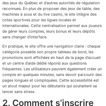
des jeux du Québec et d’autres autorités de régulation
reconnues. En plus de proposer des jeux de table, des
machines à sous et du live casino, le site intègre des
cotes sportives pour les ligues locales et
internationales. Cette centralisation permet aux joueurs
de gérer leurs comptes, leurs bonus et leurs dépôts
sans changer d’interface.
En pratique, le site offre une navigation claire : chaque
catégorie possède son propre tableau de bord, les
promotions sont affichées en haut de la page d’accueil
et un centre d’aide dédié répond aux questions
fréquentes. Les utilisateurs peuvent également créer un
compte en quelques minutes, sans devoir parcourir des
pages longues et compliquées. Cette accessibilité est
un atout majeur pour les débutants qui souhaitent se
lancer sans stress.
2. Comment s’inscrire