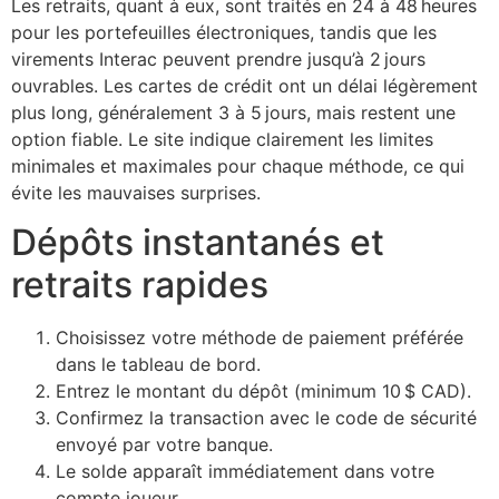
Les retraits, quant à eux, sont traités en 24 à 48 heures
pour les portefeuilles électroniques, tandis que les
virements Interac peuvent prendre jusqu’à 2 jours
ouvrables. Les cartes de crédit ont un délai légèrement
plus long, généralement 3 à 5 jours, mais restent une
option fiable. Le site indique clairement les limites
minimales et maximales pour chaque méthode, ce qui
évite les mauvaises surprises.
Dépôts instantanés et
retraits rapides
Choisissez votre méthode de paiement préférée
dans le tableau de bord.
Entrez le montant du dépôt (minimum 10 $ CAD).
Confirmez la transaction avec le code de sécurité
envoyé par votre banque.
Le solde apparaît immédiatement dans votre
compte joueur.