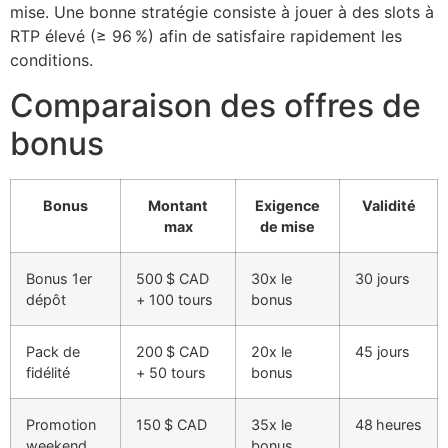
mise. Une bonne stratégie consiste à jouer à des slots à
RTP élevé (≥ 96 %) afin de satisfaire rapidement les
conditions.
Comparaison des offres de
bonus
Bonus
Montant
Exigence
Validité
max
de mise
Bonus 1er
500 $ CAD
30x le
30 jours
dépôt
+ 100 tours
bonus
Pack de
200 $ CAD
20x le
45 jours
fidélité
+ 50 tours
bonus
Promotion
150 $ CAD
35x le
48 heures
weekend
bonus