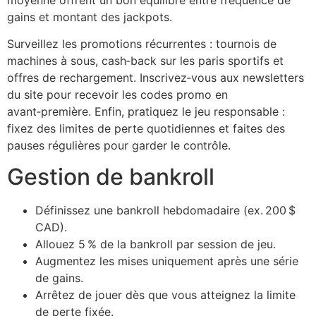
gains et montant des jackpots.
Surveillez les promotions récurrentes : tournois de
machines à sous, cash‑back sur les paris sportifs et
offres de rechargement. Inscrivez‑vous aux newsletters
du site pour recevoir les codes promo en
avant‑première. Enfin, pratiquez le jeu responsable :
fixez des limites de perte quotidiennes et faites des
pauses régulières pour garder le contrôle.
Gestion de bankroll
Définissez une bankroll hebdomadaire (ex. 200 $
CAD).
Allouez 5 % de la bankroll par session de jeu.
Augmentez les mises uniquement après une série
de gains.
Arrêtez de jouer dès que vous atteignez la limite
de perte fixée.