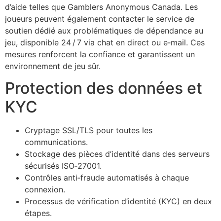
d’aide telles que Gamblers Anonymous Canada. Les
joueurs peuvent également contacter le service de
soutien dédié aux problématiques de dépendance au
jeu, disponible 24 / 7 via chat en direct ou e‑mail. Ces
mesures renforcent la confiance et garantissent un
environnement de jeu sûr.
Protection des données et
KYC
Cryptage SSL/TLS pour toutes les
communications.
Stockage des pièces d’identité dans des serveurs
sécurisés ISO‑27001.
Contrôles anti‑fraude automatisés à chaque
connexion.
Processus de vérification d’identité (KYC) en deux
étapes.