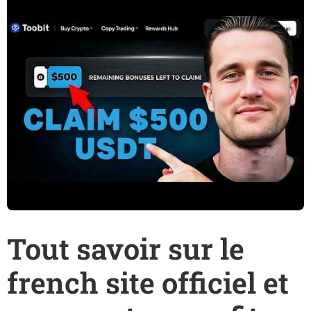
Tout savoir sur le
french site officiel et