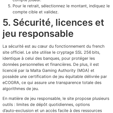
Pour le retrait, sélectionnez le montant, indiquez le
compte cible et validez.
5. Sécurité, licences et
jeu responsable
La sécurité est au cœur du fonctionnement du french
site officiel. Le site utilise le cryptage SSL 256 bits,
identique à celui des banques, pour protéger les
données personnelles et financières. De plus, il est
licencié par la Malta Gaming Authority (MGA) et
possède une certification de jeu équitable délivrée par
eCOGRA, ce qui assure une transparence totale des
algorithmes de jeu.
En matière de jeu responsable, le site propose plusieurs
outils : limites de dépôt quotidiennes, options
d’auto‑exclusion et un accès facile à des ressources