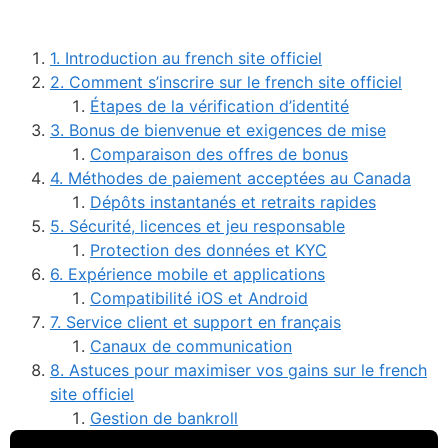
1. Introduction au french site officiel
2. Comment s’inscrire sur le french site officiel
Étapes de la vérification d’identité
3. Bonus de bienvenue et exigences de mise
Comparaison des offres de bonus
4. Méthodes de paiement acceptées au Canada
Dépôts instantanés et retraits rapides
5. Sécurité, licences et jeu responsable
Protection des données et KYC
6. Expérience mobile et applications
Compatibilité iOS et Android
7. Service client et support en français
Canaux de communication
8. Astuces pour maximiser vos gains sur le french
site officiel
Gestion de bankroll