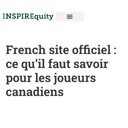
French site officiel :
ce qu’il faut savoir
pour les joueurs
canadiens