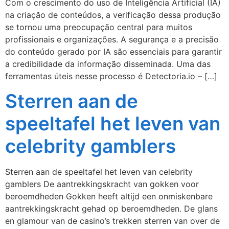
Com o crescimento do uso de Inteligência Artificial (IA)
na criação de conteúdos, a verificação dessa produção
se tornou uma preocupação central para muitos
profissionais e organizações. A segurança e a precisão
do conteúdo gerado por IA são essenciais para garantir
a credibilidade da informação disseminada. Uma das
ferramentas úteis nesse processo é Detectoria.io – […]
Sterren aan de
speeltafel het leven van
celebrity gamblers
Sterren aan de speeltafel het leven van celebrity
gamblers De aantrekkingskracht van gokken voor
beroemdheden Gokken heeft altijd een onmiskenbare
aantrekkingskracht gehad op beroemdheden. De glans
en glamour van de casino’s trekken sterren van over de