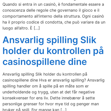
Quando si entra in un casinò, è fondamentale essere a
conoscenza delle regole che governano il gioco e il
comportamento all’interno della struttura. Ogni casinò
ha il proprio codice di condotta, che può variare da un
luogo all’altro. È […]
Ansvarlig spilling Slik
holder du kontrollen på
casinospillene dine
Ansvarlig spilling Slik holder du kontrollen på
casinospillene dine Hva er ansvarlig spilling? Ansvarlig
spilling handler om å spille på en måte som er
underholdende og trygg, uten at det får negative
konsekvenser for ens liv. Dette innebærer å sette
personlige grenser for hvor mye tid og penger man
bruker på spill. For mange kan […]