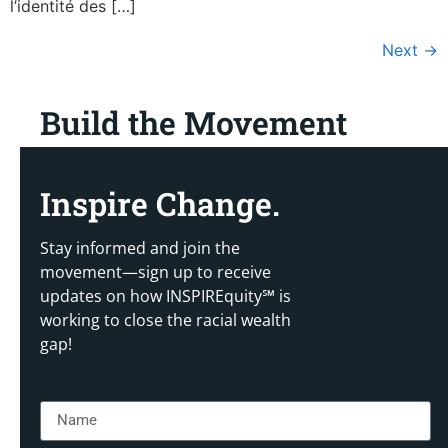
l’identité des […]
Next
→
Build the Movement
Inspire Change.
Stay informed and join the
movement—sign up to receive
updates on how INSPIREquity℠ is
working to close the racial wealth
gap!